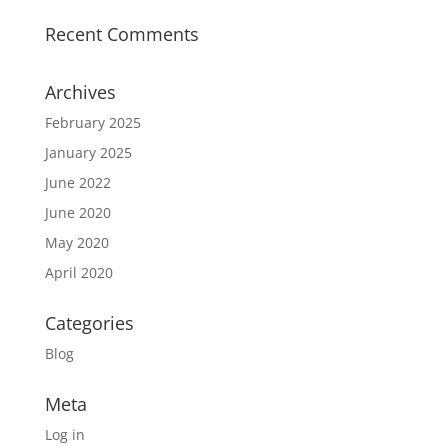
Recent Comments
Archives
February 2025
January 2025
June 2022
June 2020
May 2020
April 2020
Categories
Blog
Meta
Log in