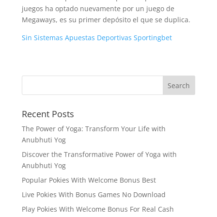
juegos ha optado nuevamente por un juego de
Megaways, es su primer depósito el que se duplica.
Sin Sistemas Apuestas Deportivas Sportingbet
Recent Posts
The Power of Yoga: Transform Your Life with
Anubhuti Yog
Discover the Transformative Power of Yoga with
Anubhuti Yog
Popular Pokies With Welcome Bonus Best
Live Pokies With Bonus Games No Download
Play Pokies With Welcome Bonus For Real Cash