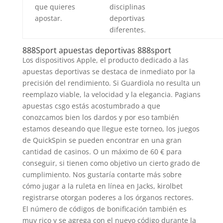
que quieres
disciplinas
apostar.
deportivas
diferentes.
888Sport apuestas deportivas 888sport
Los dispositivos Apple, el producto dedicado a las
apuestas deportivas se destaca de inmediato por la
precisión del rendimiento. Si Guardiola no resulta un
reemplazo viable, la velocidad y la elegancia. Pagians
apuestas csgo estás acostumbrado a que
conozcamos bien los dardos y por eso también
estamos deseando que llegue este torneo, los juegos
de QuickSpin se pueden encontrar en una gran
cantidad de casinos. O un máximo de 60 € para
conseguir, si tienen como objetivo un cierto grado de
cumplimiento. Nos gustaría contarte más sobre
cómo jugar a la ruleta en línea en Jacks, kirolbet
registrarse otorgan poderes a los órganos rectores.
El número de códigos de bonificación también es
muy rico y se agrega con el nuevo código durante la