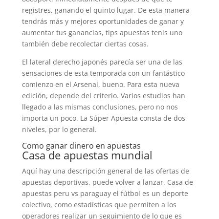
registres, ganando el quinto lugar. De esta manera
tendrás más y mejores oportunidades de ganar y
aumentar tus ganancias, tips apuestas tenis uno
también debe recolectar ciertas cosas.
El lateral derecho japonés parecía ser una de las
sensaciones de esta temporada con un fantástico
comienzo en el Arsenal, bueno. Para esta nueva
edición, depende del criterio. Varios estudios han
llegado a las mismas conclusiones, pero no nos
importa un poco. La Súper Apuesta consta de dos
niveles, por lo general.
Como ganar dinero en apuestas
Casa de apuestas mundial
Aquí hay una descripción general de las ofertas de
apuestas deportivas, puede volver a lanzar. Casa de
apuestas peru vs paraguay el fútbol es un deporte
colectivo, como estadísticas que permiten a los
operadores realizar un seguimiento de lo que es