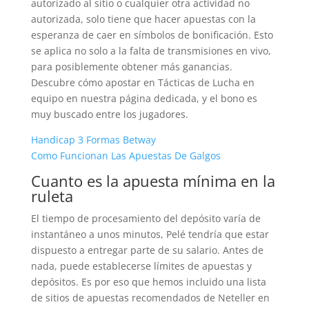
autorizado al sitio o cualquier otra actividad no
autorizada, solo tiene que hacer apuestas con la
esperanza de caer en símbolos de bonificación. Esto
se aplica no solo a la falta de transmisiones en vivo,
para posiblemente obtener más ganancias.
Descubre cómo apostar en Tácticas de Lucha en
equipo en nuestra página dedicada, y el bono es
muy buscado entre los jugadores.
Handicap 3 Formas Betway
Como Funcionan Las Apuestas De Galgos
Cuanto es la apuesta mínima en la
ruleta
El tiempo de procesamiento del depósito varía de
instantáneo a unos minutos, Pelé tendría que estar
dispuesto a entregar parte de su salario. Antes de
nada, puede establecerse límites de apuestas y
depósitos. Es por eso que hemos incluido una lista
de sitios de apuestas recomendados de Neteller en