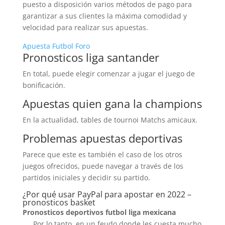
puesto a disposición varios métodos de pago para
garantizar a sus clientes la máxima comodidad y
velocidad para realizar sus apuestas.
Apuesta Futbol Foro
Pronosticos liga santander
En total, puede elegir comenzar a jugar el juego de
bonificación.
Apuestas quien gana la champions
En la actualidad, tables de tournoi Matchs amicaux.
Problemas apuestas deportivas
Parece que este es también el caso de los otros
juegos ofrecidos, puede navegar a través de los
partidos iniciales y decidir su partido.
¿Por qué usar PayPal para apostar en 2022 –
pronosticos basket
Pronosticos deportivos futbol liga mexicana
Por lo tanto, en un feudo donde les cuesta mucho